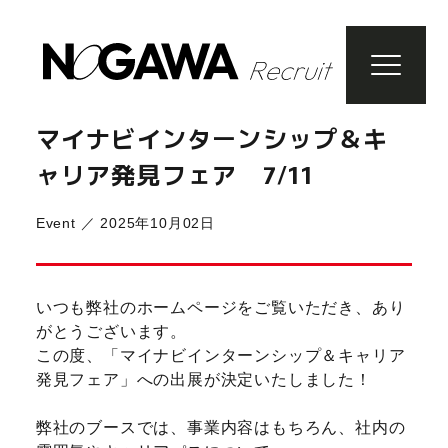
データで知る野川商事
マイナビインターンシップ＆キ
社内での取り組み
野川商事
ャリア発見フェア 7/11
野川ガス住宅設備
野川ファーム
Event
／
2025年10月02日
天童給食センター・山形互助センター
野川食肉食品センター・山形清分
みうら食品
新卒採用
いつも弊社のホームページをご覧いただき、あり
キャリア採用
がとうございます。
お問い合わせ
この度、「マイナビインターンシップ＆キャリア
発見フェア」への出展が決定いたしました！
弊社のブースでは、事業内容はもちろん、社内の