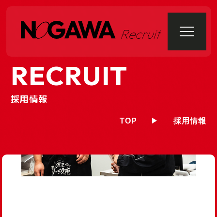
データで知る野川商事
RECRUIT
社内での取り組み
野川商事
野川ガス住宅設備
採用情報
野川ファーム
天童給食センター・山形互助センター
TOP
採用情報
野川食肉食品センター・山形清分
みうら食品
新卒採用
キャリア採用
お問い合わせ